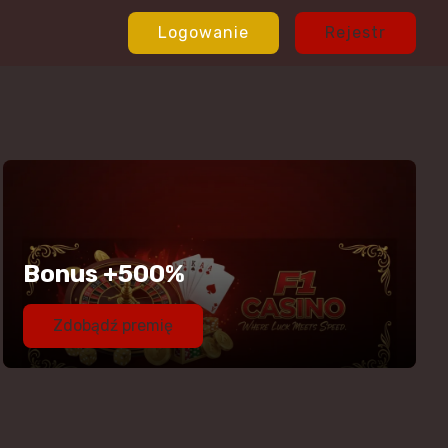
Logowanie
Rejestr
Bonus +500%
Zdobądź premię