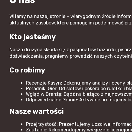
Witamy na naszej stronie – wiarygodnym źródle informac
aktualnych zasobów, które pomogą im podejmować prze
Kto jesteśmy
Nasza drużyna składa się z pasjonatów hazardu, pisarz
doświadczenia, pragniemy prowadzić naszych czytelnik
Co robimy
Recenzje Kasyn: Dokonujemy analizy i oceny pl
Poradniki Gier: Od slotów i pokera po ruletkę i 
Wgląd w Branżę: Bądź na bieżąco z najnowszym
Odpowiedzialne Granie: Aktywnie promujemy be
Nasze wartości
Przejrzystość: Prezentujemy uczciwe informac
Zaufanie: Rekomendujemy wyłącznie licencjon