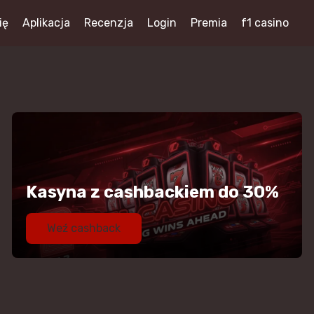
ię
Aplikacja
Recenzja
Login
Premia
f1 casino
Kasyna z cashbackiem do 30%
Weź cashback